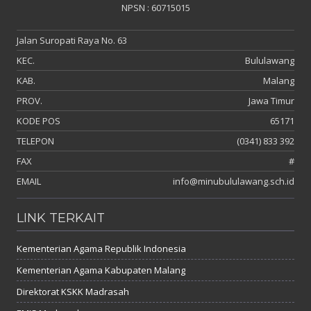
NPSN : 60715015
Jalan Suropati Raya No. 63
KEC.
Bululawang
KAB.
Malang
PROV.
Jawa Timur
KODE POS
65171
TELEPON
(0341) 833 392
FAX
#
EMAIL
info@minubululawang.sch.id
LINK TERKAIT
Kementerian Agama Republik Indonesia
Kementerian Agama Kabupaten Malang
Direktorat KSKK Madrasah