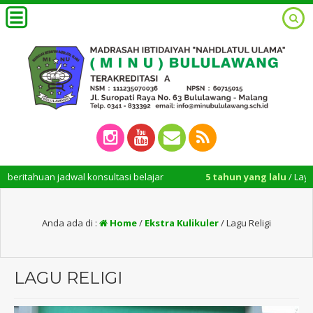
tahuan jadwal konsultasi belajar
5 tahun yang lalu
/ Layanan ad
Anda ada di :
Home
/
Ekstra Kulikuler
/
Lagu Religi
LAGU RELIGI