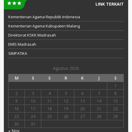
LINK TERKAIT
Kementerian Agama Republik Indonesia
Kementerian Agama Kabupaten Malang
Direktorat KSKK Madrasah
EMIS Madrasah
SIMPATIKA
Agustus 2026
M
S
S
R
K
J
S
1
2
3
4
5
6
7
8
9
10
11
12
13
14
15
16
17
18
19
20
21
22
23
24
25
26
27
28
29
30
31
« Nov