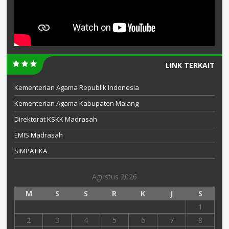
LINK TERKAIT
Kementerian Agama Republik Indonesia
Kementerian Agama Kabupaten Malang
Direktorat KSKK Madrasah
EMIS Madrasah
SIMPATIKA
Agustus 2026
M
S
S
R
K
J
S
1
2
3
4
5
6
7
8