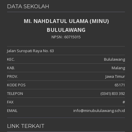
DATA SEKOLAH
MI. NAHDLATUL ULAMA (MINU)
BULULAWANG
NPSN : 60715015
Jalan Suropati Raya No. 63
KEC.
Bululawang
KAB.
Malang
PROV.
Jawa Timur
KODE POS
65171
TELEPON
(0341) 833 392
FAX
#
EMAIL
info@minubululawang.sch.id
LINK TERKAIT