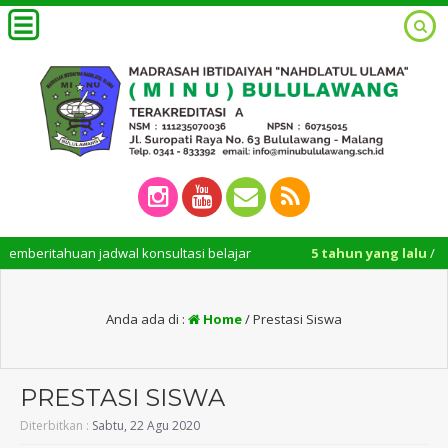
mberitahuan jadwal konsultasi belajar
5 tahun yang lalu
/ Layan
Anda ada di :
Home
/
Prestasi Siswa
PRESTASI SISWA
Diterbitkan :
Sabtu, 22 Agu 2020