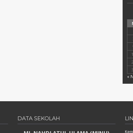
« 
DATA SEKOLAH
LI
Keme
MI. NAHDLATUL ULAMA (MINU)