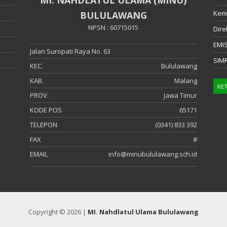
Kem
BULULAWANG
NPSN : 60715015
Dire
EMI
Jalan Suropati Raya No. 63
SIM
KEC.
Bululawang
KAB.
Malang
PROV.
Jawa Timur
KODE POS
65171
TELEPON
(0341) 833 392
FAX
#
EMAIL
info@minubululawang.sch.id
Copyright © 2026 |
MI. Nahdlatul Ulama Bululawang