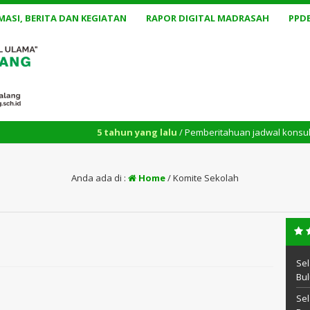
MASI, BERITA DAN KEGIATAN
RAPOR DIGITAL MADRASAH
PPD
5 tahun yang lalu
/ Pemberitahuan jadwal konsultasi belaja
Anda ada di :
Home
/
Komite Sekolah
Sel
Bul
Sel