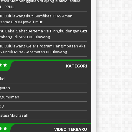
stasi Membanggakan di Ajang Islamic Festival
NU IPPNU
U Bululawang Ikuti Sertifikasi PJAS Aman
rsama BPOM Jawa Timur
u Bekal Sehat Bertema “Isi Piringku dengan Gizi
mbang” di MINU Bululawang
NU Bululawang Gelar Program Pengimbasan Aksi
S untuk MI se-Kecamatan Bululawang
KATEGORI
ikel
iatan
ngumuman
DB
estasi Madrasah
VIDEO TERBARU