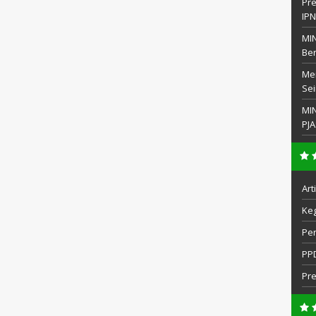
Pre
IP
MIN
Be
Men
Sei
MI
PJA
Art
Keg
Pe
PP
Pr