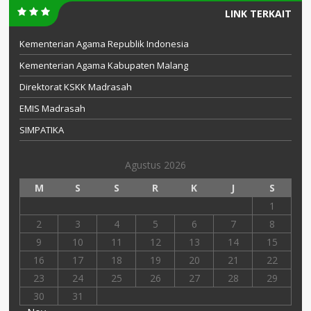
LINK TERKAIT
Kementerian Agama Republik Indonesia
Kementerian Agama Kabupaten Malang
Direktorat KSKK Madrasah
EMIS Madrasah
SIMPATIKA
Agustus 2026
M
S
S
R
K
J
S
1
2
3
4
5
6
7
8
9
10
11
12
13
14
15
16
17
18
19
20
21
22
23
24
25
26
27
28
29
30
31