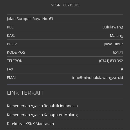
NPSN : 60715015
Jalan Suropati Raya No. 63
KEC.
Bululawang
KAB.
Malang
PROV.
Jawa Timur
KODE POS
65171
TELEPON
(0341) 833 392
FAX
#
EMAIL
info@minubululawang.sch.id
LINK TERKAIT
Kementerian Agama Republik Indonesia
Kementerian Agama Kabupaten Malang
Direktorat KSKK Madrasah