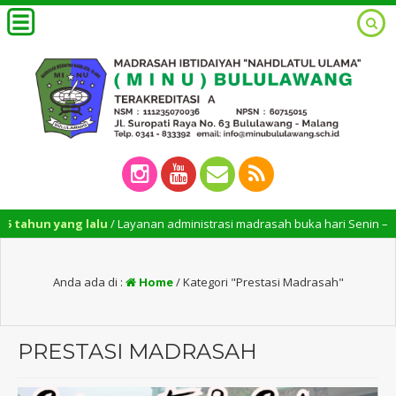
lu
/ Layanan administrasi madrasah buka hari Senin – Sabtu mulai pukul 08.0
Anda ada di :
Home
/
Kategori "Prestasi Madrasah"
PRESTASI MADRASAH