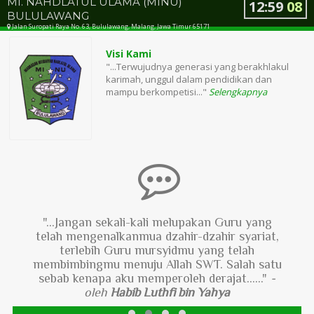
MI. NAHDLATUL ULAMA (MINU)
12
:
59
09
BULULAWANG
Jalan Suropati Raya No. 63, Bululawang, Malang, Jawa Timur 65171
Visi Kami
"...Terwujudnya generasi yang berakhlakul
karimah, unggul dalam pendidikan dan
mampu berkompetisi..."
Selengkapnya
"...Jangan sekali-kali melupakan Guru yang
telah mengenalkanmua dzahir-dzahir syariat,
terlebih Guru mursyidmu yang telah
membimbingmu menuju Allah SWT. Salah satu
sebab kenapa aku memperoleh derajat......"
-
oleh
Habib Luthfi bin Yahya