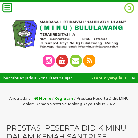
tahuan jadwal konsultasi belajar
5 tahun yang lalu
/ Layanan ad
Anda ada di :
Home
/
Kegiatan
/
Prestasi Peserta Didik MINU
dalam Kemah Santri Se-Malang Raya Tahun 2022
PRESTASI PESERTA DIDIK MINU
DALAM KEMAH SANTRI SE-