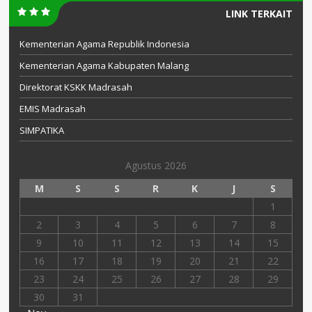
LINK TERKAIT
Kementerian Agama Republik Indonesia
Kementerian Agama Kabupaten Malang
Direktorat KSKK Madrasah
EMIS Madrasah
SIMPATIKA
Agustus 2026
M
S
S
R
K
J
S
1
2
3
4
5
6
7
8
9
10
11
12
13
14
15
16
17
18
19
20
21
22
23
24
25
26
27
28
29
30
31