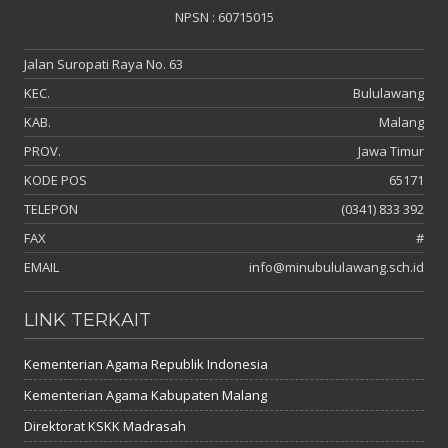
NPSN : 60715015
Jalan Suropati Raya No. 63
KEC.
Bululawang
KAB.
Malang
PROV.
Jawa Timur
KODE POS
65171
TELEPON
(0341) 833 392
FAX
#
EMAIL
info@minubululawang.sch.id
LINK TERKAIT
Kementerian Agama Republik Indonesia
Kementerian Agama Kabupaten Malang
Direktorat KSKK Madrasah