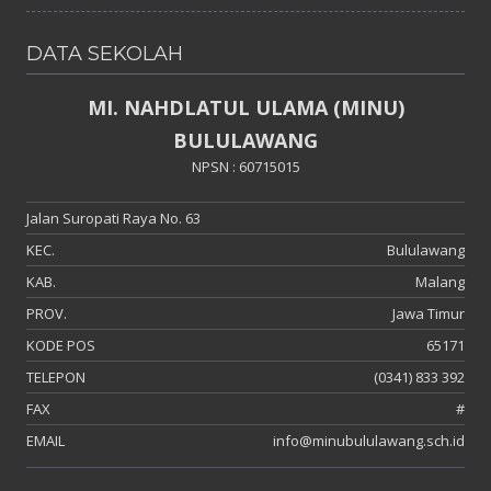
DATA SEKOLAH
MI. NAHDLATUL ULAMA (MINU)
BULULAWANG
NPSN : 60715015
Jalan Suropati Raya No. 63
KEC.
Bululawang
KAB.
Malang
PROV.
Jawa Timur
KODE POS
65171
TELEPON
(0341) 833 392
FAX
#
EMAIL
info@minubululawang.sch.id