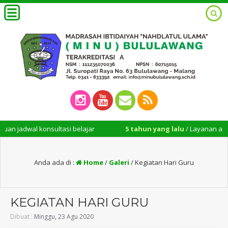
ltasi belajar
5 tahun yang lalu
/ Layanan administrasi madrasah
Anda ada di :
Home
/
Galeri
/
Kegiatan Hari Guru
KEGIATAN HARI GURU
Dibuat :
Minggu, 23 Agu 2020