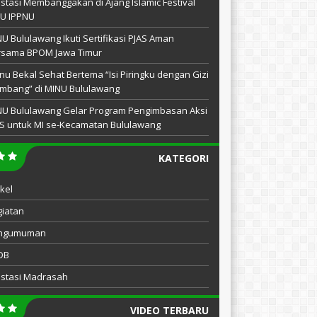
stasi Membanggakan di Ajang Islamic Festival
NU IPPNU
U Bululawang Ikuti Sertifikasi PJAS Aman
rsama BPOM Jawa Timur
u Bekal Sehat Bertema “Isi Piringku dengan Gizi
mbang” di MINU Bululawang
NU Bululawang Gelar Program Pengimbasan Aksi
S untuk MI se-Kecamatan Bululawang
KATEGORI
ikel
iatan
ngumuman
DB
estasi Madrasah
VIDEO TERBARU