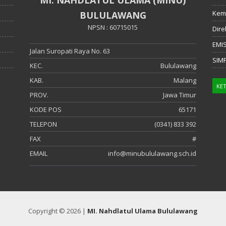
Kem
BULULAWANG
NPSN : 60715015
Dire
EMI
Jalan Suropati Raya No. 63
SIM
KEC.
Bululawang
KAB.
Malang
PROV.
Jawa Timur
KODE POS
65171
TELEPON
(0341) 833 392
FAX
#
EMAIL
info@minubululawang.sch.id
Copyright © 2026 |
MI. Nahdlatul Ulama Bululawang