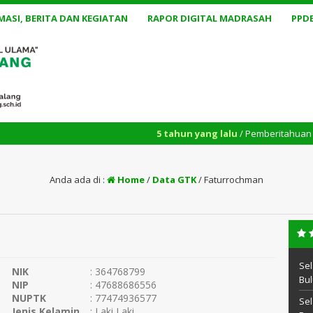
MASI, BERITA DAN KEGIATAN
RAPOR DIGITAL MADRASAH
PPD
5 tahun yang lalu
/ Pemberitahuan jadwal kons
Anda ada di :
Home
/
Data GTK
/
Faturrochman
Sel
NIK
: 364768799
Bul
NIP
: 47688686556
NUPTK
: 77474936577
Sel
Jenis Kelamin
: Laki Laki