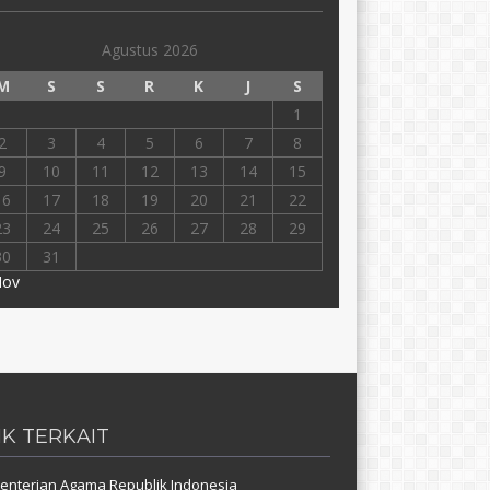
Agustus 2026
M
S
S
R
K
J
S
1
2
3
4
5
6
7
8
9
10
11
12
13
14
15
16
17
18
19
20
21
22
23
24
25
26
27
28
29
30
31
Nov
NK TERKAIT
nterian Agama Republik Indonesia