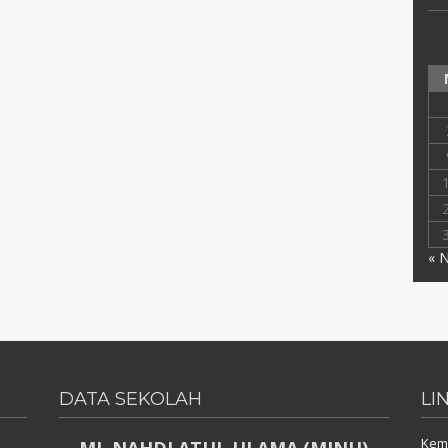
« 
DATA SEKOLAH
LI
Keme
MI. NAHDLATUL ULAMA (MINU)