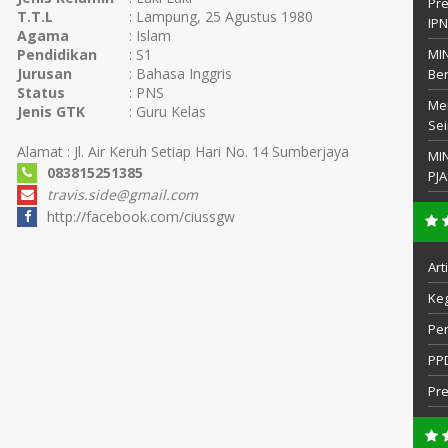
Pre
T.T.L
: Lampung, 25 Agustus 1980
IP
Agama
: Islam
Pendidikan
: S1
MIN
Jurusan
: Bahasa Inggris
Be
Status
: PNS
Men
Jenis GTK
: Guru Kelas
Sei
Alamat : Jl. Air Keruh Setiap Hari No. 14 Sumberjaya
MI
083815251385
PJA
travis.side@gmail.com
http://facebook.com/ciussgw
Art
Keg
Pe
PP
Pr