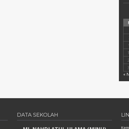
« 
DATA SEKOLAH
LI
Keme
MI. NAHDLATUL ULAMA (MINU)