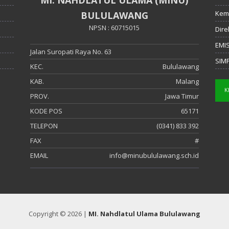
Kem
BULULAWANG
NPSN : 60715015
Dire
EMI
Jalan Suropati Raya No. 63
SIM
KEC.
Bululawang
KAB.
Malang
PROV.
Jawa Timur
KODE POS
65171
TELEPON
(0341) 833 392
FAX
#
EMAIL
info@minubululawang.sch.id
Copyright © 2026 |
MI. Nahdlatul Ulama Bululawang