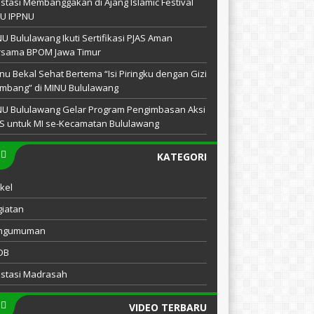
stasi Membanggakan di Ajang Islamic Festival
NU IPPNU
U Bululawang Ikuti Sertifikasi PJAS Aman
rsama BPOM Jawa Timur
u Bekal Sehat Bertema “Isi Piringku dengan Gizi
mbang” di MINU Bululawang
NU Bululawang Gelar Program Pengimbasan Aksi
S untuk MI se-Kecamatan Bululawang
KATEGORI
ikel
iatan
ngumuman
DB
estasi Madrasah
VIDEO TERBARU