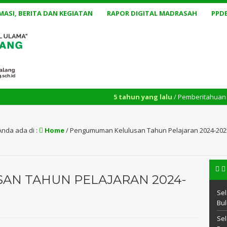
MASI, BERITA DAN KEGIATAN
RAPOR DIGITAL MADRASAH
PPD
5 tahun yang lalu
/ Pemberitahuan jadwal kons
Anda ada di :
Home
/
Pengumuman Kelulusan Tahun Pelajaran 2024-202
N TAHUN PELAJARAN 2024-
Sel
Bul
Sel