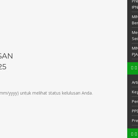
Pre
IP
MIN
Be
Men
Sei
MI
PJA
SAN
25
Art
Keg
m/yyyy) untuk melihat status kelulusan Anda.
Pe
PP
Pr