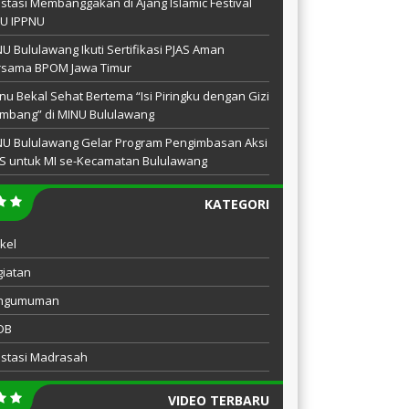
stasi Membanggakan di Ajang Islamic Festival
NU IPPNU
U Bululawang Ikuti Sertifikasi PJAS Aman
rsama BPOM Jawa Timur
u Bekal Sehat Bertema “Isi Piringku dengan Gizi
mbang” di MINU Bululawang
NU Bululawang Gelar Program Pengimbasan Aksi
S untuk MI se-Kecamatan Bululawang
KATEGORI
ikel
iatan
ngumuman
DB
estasi Madrasah
VIDEO TERBARU