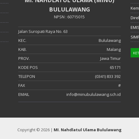
Kem
BULULAWANG
NPSN : 60715015
Dire
EMI
Jalan Suropati Raya No. 63
SIM
KEC.
Bululawang
KAB.
Malang
PROV.
Jawa Timur
KODE POS
65171
TELEPON
(0341) 833 392
FAX
#
EMAIL
info@minubululawang.sch.id
Copyright © 2026 |
MI. Nahdlatul Ulama Bululawang