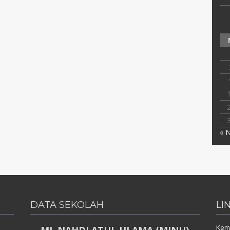
« 
DATA SEKOLAH
LI
Keme
MI. NAHDLATUL ULAMA (MINU)