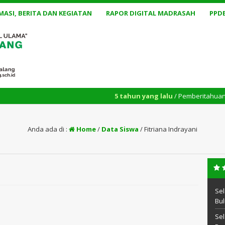
MASI, BERITA DAN KEGIATAN
RAPOR DIGITAL MADRASAH
PPD
5 tahun yang lalu
/ Pemberitahuan jadwal k
Anda ada di :
Home
/
Data Siswa
/
Fitriana Indrayani
Sel
Bul
Sel