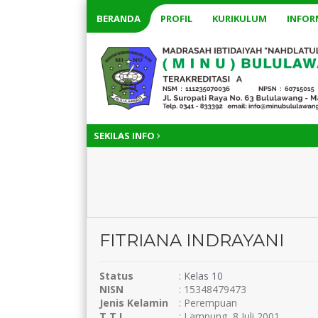
BERANDA
PROFIL
KURIKULUM
INFOR
SEKILAS INFO
FITRIANA INDRAYANI
Status
:
Kelas 10
NISN
: 15348479473
Jenis Kelamin
: Perempuan
T.T.L
: Lampung, 8 Juli 2001