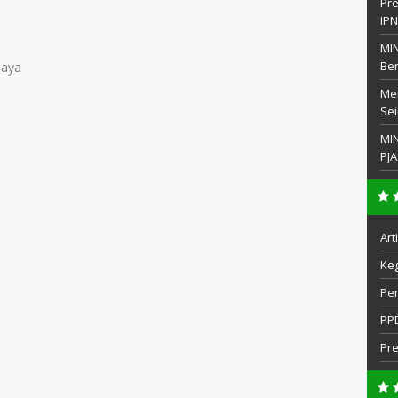
Pre
IP
MIN
Be
jaya
Men
Sei
MI
PJA
Art
Keg
Pe
PP
Pr