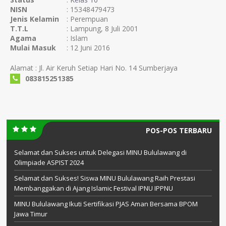
NISN
: 15348479473
Jenis Kelamin
: Perempuan
T.T.L
: Lampung, 8 Juli 2001
Agama
: Islam
Mulai Masuk
: 12 Juni 2016
Alamat : Jl. Air Keruh Setiap Hari No. 14 Sumberjaya
083815251385
POS-POS TERBARU
Selamat dan Sukses untuk Delegasi MINU Bululawang di
Olimpiade ASPIST 2024
Selamat dan Sukses! Siswa MINU Bululawang Raih Prestasi
Membanggakan di Ajang Islamic Festival IPNU IPPNU
MINU Bululawang Ikuti Sertifikasi PJAS Aman Bersama BPOM
Jawa Timur