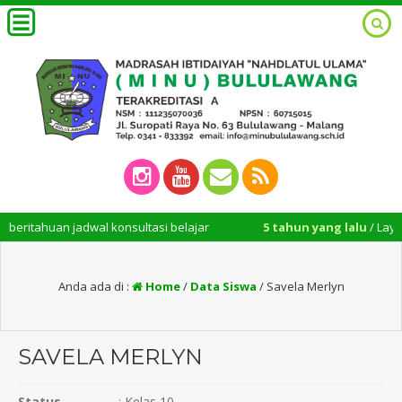
itahuan jadwal konsultasi belajar
5 tahun yang lalu
/ Layanan 
Anda ada di :
Home
/
Data Siswa
/
Savela Merlyn
SAVELA MERLYN
Status
:
Kelas 10