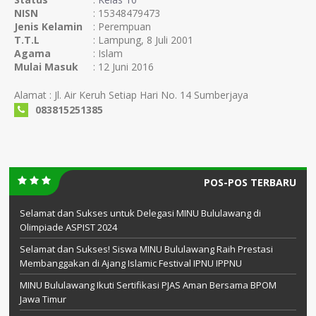
NISN
: 15348479473
Jenis Kelamin
: Perempuan
T.T.L
: Lampung, 8 Juli 2001
Agama
: Islam
Mulai Masuk
: 12 Juni 2016
Alamat : Jl. Air Keruh Setiap Hari No. 14 Sumberjaya
083815251385
POS-POS TERBARU
Selamat dan Sukses untuk Delegasi MINU Bululawang di
Olimpiade ASPIST 2024
Selamat dan Sukses! Siswa MINU Bululawang Raih Prestasi
Membanggakan di Ajang Islamic Festival IPNU IPPNU
MINU Bululawang Ikuti Sertifikasi PJAS Aman Bersama BPOM
Jawa Timur