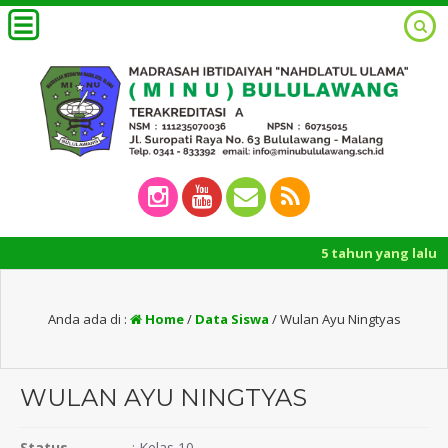
5 tahun yang lalu
/ Pem
Anda ada di :
Home
/
Data Siswa
/
Wulan Ayu Ningtyas
WULAN AYU NINGTYAS
Status
:
Kelas 10