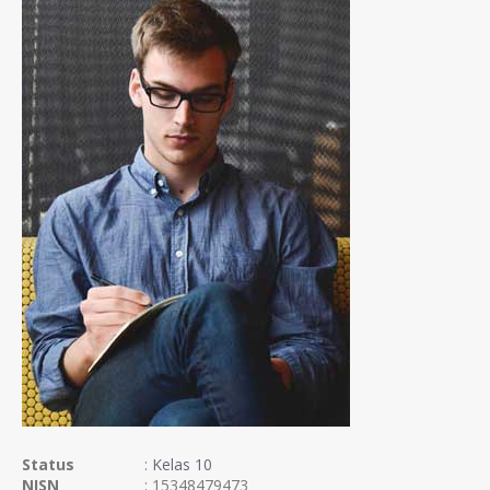
Status
:
Kelas 10
NISN
: 15348479473