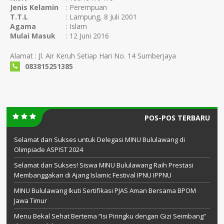
Jenis Kelamin
: Perempuan
T.T.L
: Lampung, 8 Juli 2001
Agama
: Islam
Mulai Masuk
: 12 Juni 2016
Alamat : Jl. Air Keruh Setiap Hari No. 14 Sumberjaya
083815251385
POS-POS TERBARU
Selamat dan Sukses untuk Delegasi MINU Bululawang di
Olimpiade ASPIST 2024
Selamat dan Sukses! Siswa MINU Bululawang Raih Prestasi
Membanggakan di Ajang Islamic Festival IPNU IPPNU
MINU Bululawang Ikuti Sertifikasi PJAS Aman Bersama BPOM
Jawa Timur
Menu Bekal Sehat Bertema “Isi Piringku dengan Gizi Seimbang”