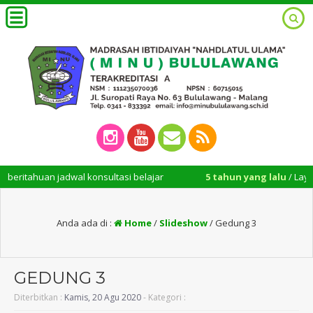
itahuan jadwal konsultasi belajar
5 tahun yang lalu
/ Layanan 
Anda ada di :
Home
/
Slideshow
/
Gedung 3
GEDUNG 3
Diterbitkan :
Kamis, 20 Agu 2020
- Kategori :