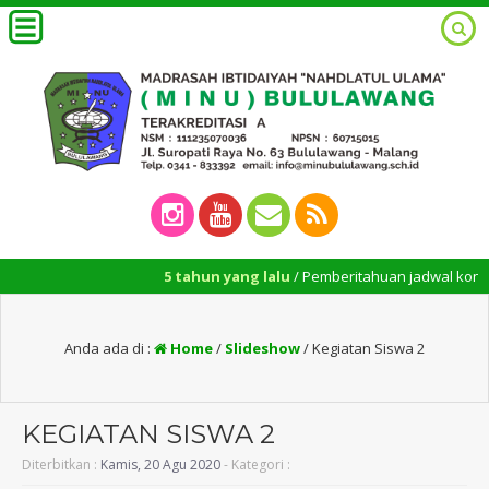
5 tahun yang lalu
/ Pemberitahuan jadwal konsultasi
Anda ada di :
Home
/
Slideshow
/
Kegiatan Siswa 2
KEGIATAN SISWA 2
Diterbitkan :
Kamis, 20 Agu 2020
- Kategori :