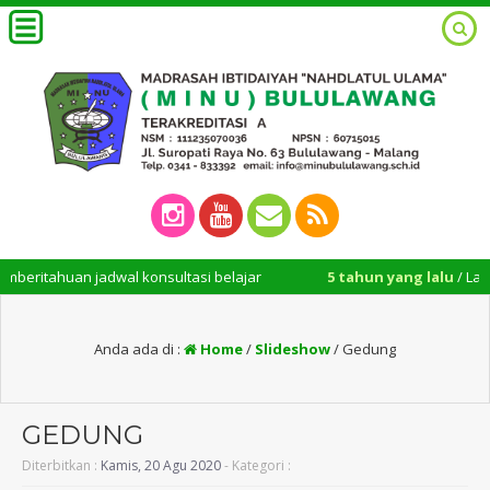
ritahuan jadwal konsultasi belajar
5 tahun yang lalu
/ Layanan
Anda ada di :
Home
/
Slideshow
/
Gedung
GEDUNG
Diterbitkan :
Kamis, 20 Agu 2020
- Kategori :