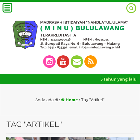
5 tahun yang lalu
/ Pembe
Anda ada di :
Home
/
Tag "Artikel"
TAG "ARTIKEL"