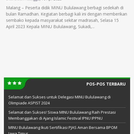
Malang – Peserta didik MINU Bululawang berbagi sedekah di
bulan Ramadhan. Kegiatan berbagi kali ini dengan memberikan
sembako kepada masyarakat sekitar madrasah, Selasa 15
April 2023 Kepala MINU Bululawang, Sukadi,...
POS-POS TERBARU
Selamat dan Sukses untuk Delegasi MINU Bululawang di
Olimpiade ASPIST 2024
Selamat dan Sukses! Siswa MINU Bululawang Raih Prestasi
Membanggakan di Ajang Islamic Festival IPNU IPPNU
MINU Bululawang Ikuti Sertifikasi PJAS Aman Bersama BPOM
Jawa Timur