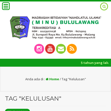
5 tahun yang lalu
/ Pe
Anda ada di :
Home
/
Tag "Kelulusan"
TAG "KELULUSAN"