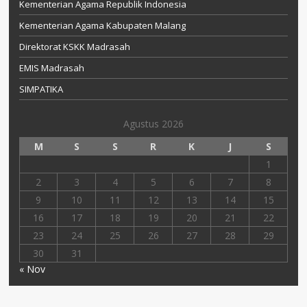
Kementerian Agama Republik Indonesia
Kementerian Agama Kabupaten Malang
Direktorat KSKK Madrasah
EMIS Madrasah
SIMPATIKA
Agustus 2026
M
S
S
R
K
J
S
1
2
3
4
5
6
7
8
9
10
11
12
13
14
15
16
17
18
19
20
21
22
23
24
25
26
27
28
29
30
31
« Nov