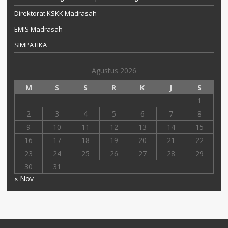
Direktorat KSKK Madrasah
EMIS Madrasah
SIMPATIKA
Agustus 2026
M
S
S
R
K
J
S
1
2
3
4
5
6
7
8
9
10
11
12
13
14
15
16
17
18
19
20
21
22
23
24
25
26
27
28
29
30
31
« Nov