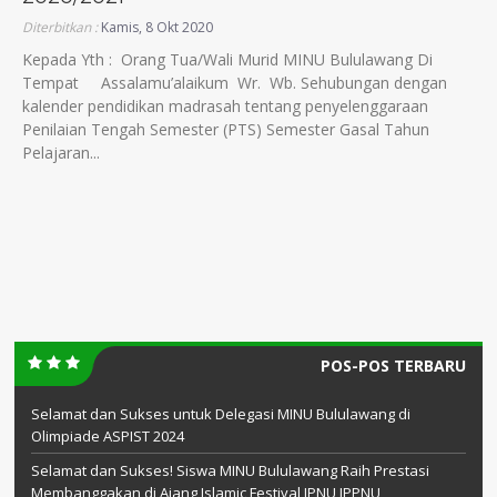
Diterbitkan :
Kamis, 8 Okt 2020
Kepada Yth : Orang Tua/Wali Murid MINU Bululawang Di
Tempat Assalamu’alaikum Wr. Wb. Sehubungan dengan
kalender pendidikan madrasah tentang penyelenggaraan
Penilaian Tengah Semester (PTS) Semester Gasal Tahun
Pelajaran...
POS-POS TERBARU
Selamat dan Sukses untuk Delegasi MINU Bululawang di
Olimpiade ASPIST 2024
Selamat dan Sukses! Siswa MINU Bululawang Raih Prestasi
Membanggakan di Ajang Islamic Festival IPNU IPPNU