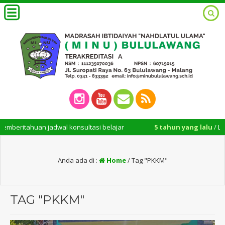
ritahuan jadwal konsultasi belajar
5 tahun yang lalu
/ Layanan
Anda ada di :
Home
/
Tag "PKKM"
TAG "PKKM"