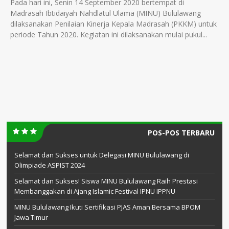
Pada hari ini, Senin 14 September 2020 bertempat di
Madrasah Ibtidaiyah Nahdlatul Ulama (MINU) Bululawang
dilaksanakan Penilaian Kinerja Kepala Madrasah (PKKM) untuk
periode Tahun 2020. Kegiatan ini dilaksanakan mulai pukul...
POS-POS TERBARU
Selamat dan Sukses untuk Delegasi MINU Bululawang di
Olimpiade ASPIST 2024
Selamat dan Sukses! Siswa MINU Bululawang Raih Prestasi
Membanggakan di Ajang Islamic Festival IPNU IPPNU
MINU Bululawang Ikuti Sertifikasi PJAS Aman Bersama BPOM
Jawa Timur