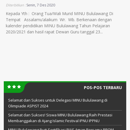
Diterbitkan :
Senin, 7 Des 2020
Kepada Yth : Orang Tua/Wali Murid MINU Bululawang Di
Tempat Assalamu’alaikum Wr. Wb. Berkenaan dengan
kalender pendidikan MINU Bululawang Tahun Pelajaran
2020/2021 dan hasil rapat Dewan Guru tanggal 23...
POS-POS TERBARU
Selamat dan Sukses untuk Delegasi MINU Bululawang di
Olimpiade ASPIST 2024
Selamat dan Sukses! Siswa MINU Bululawang Raih Prestasi
Membanggakan di Ajang Islamic Festival IPNU IPPNU
MINU Bululawang Ikuti Sertifikasi PJAS Aman Bersama BPOM