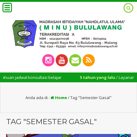
n jadwal konsultasi belajar
5 tahun yang lalu
/ Layanan adminis
Anda ada di :
Home
/
Tag "Semester Gasal"
TAG "SEMESTER GASAL"