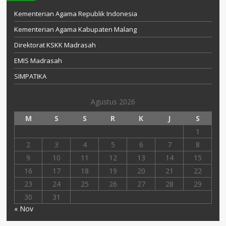
Kementerian Agama Republik Indonesia
Kementerian Agama Kabupaten Malang
Direktorat KSKK Madrasah
EMIS Madrasah
SIMPATIKA
Agustus 2026
M
S
S
R
K
J
S
1
2
3
4
5
6
7
8
9
10
11
12
13
14
15
16
17
18
19
20
21
22
23
24
25
26
27
28
29
30
31
« Nov