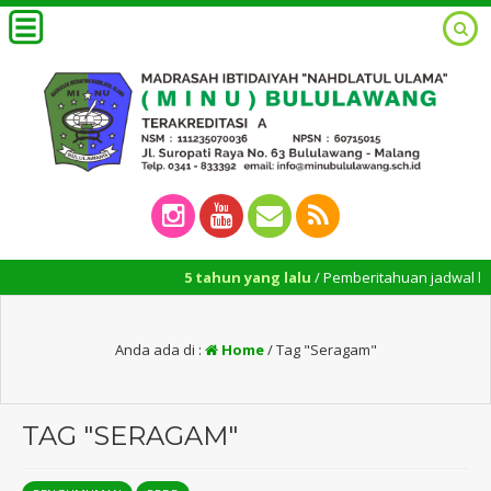
5 tahun yang lalu
/ Pemberitahuan jadwal konsul
Anda ada di :
Home
/
Tag "Seragam"
TAG "SERAGAM"