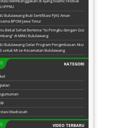
stasi Membanggakan di Ajang Islamic Festival
NU IPPNU
U Bululawang Ikuti Sertifikasi PJAS Aman
rsama BPOM Jawa Timur
u Bekal Sehat Bertema “Isi Piringku dengan Gizi
mbang” di MINU Bululawang
NU Bululawang Gelar Program Pengimbasan Aksi
S untuk MI se-Kecamatan Bululawang
KATEGORI
ikel
iatan
ngumuman
DB
estasi Madrasah
VIDEO TERBARU