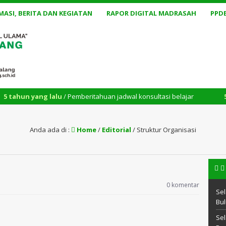
MASI, BERITA DAN KEGIATAN
RAPOR DIGITAL MADRASAH
PPD
n yang lalu
/ Pemberitahuan jadwal konsultasi belajar
5 tahun 
Anda ada di :
Home
/
Editorial
/
Struktur Organisasi
0 komentar
Sel
Bul
Sel