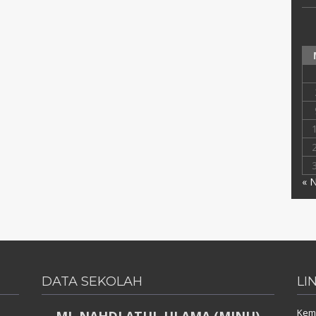
« 
DATA SEKOLAH
LI
Keme
MI. NAHDLATUL ULAMA (MINU)