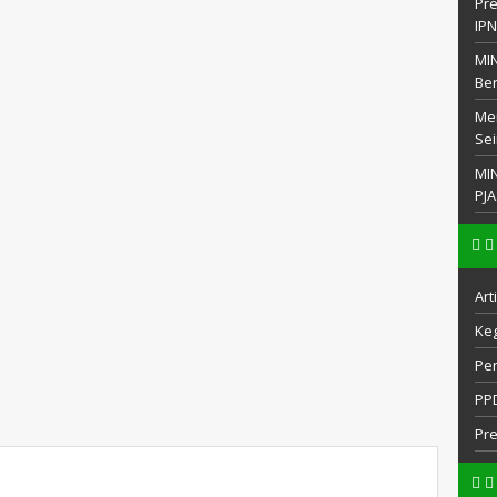
Pre
IP
MIN
Be
Men
Sei
MI
PJA
Art
Keg
Pe
PP
Pr