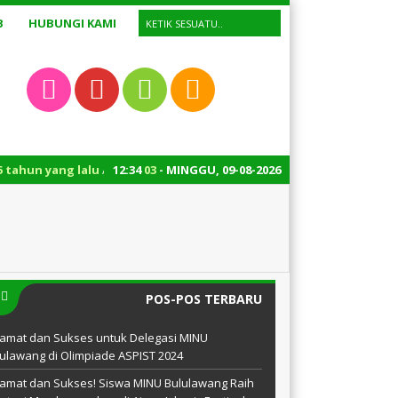
B
HUBUNGI KAMI
yang lalu
/ Layanan administrasi madrasah buka hari Senin – Sabtu mulai pu
12
:
34
04
- MINGGU, 09-08-2026
POS-POS TERBARU
amat dan Sukses untuk Delegasi MINU
ulawang di Olimpiade ASPIST 2024
amat dan Sukses! Siswa MINU Bululawang Raih