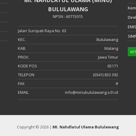
Kem
BULULAWANG
NPSN : 60715015
Dire
EMI
Jalan Suropati Raya No. 63
SIM
KEC.
Bululawang
KAB.
Malang
PROV.
Jawa Timur
KODE POS
65171
TELEPON
(0341) 833 392
FAX
#
EMAIL
info@minubululawang.sch.id
Copyright © 2026 |
MI. Nahdlatul Ulama Bululawang