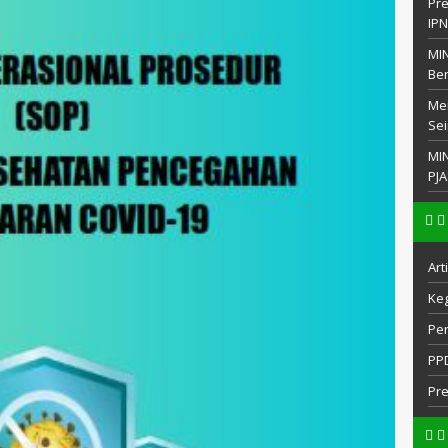
Pre
IP
MIN
Be
Men
Sei
MI
PJA
Art
Keg
Pe
PP
Pr