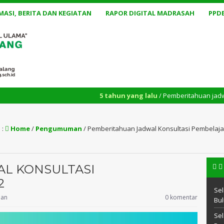
MASI, BERITA DAN KEGIATAN
RAPOR DIGITAL MADRASAH
PPD
5 tahun yang lalu
/ Pemberitahuan jadwal konsultasi b
 :
Home
/
Pengumuman
/
Pemberitahuan Jadwal Konsultasi Pembelaja
L KONSULTASI
2
Sel
an
0 komentar
Bul
Sel