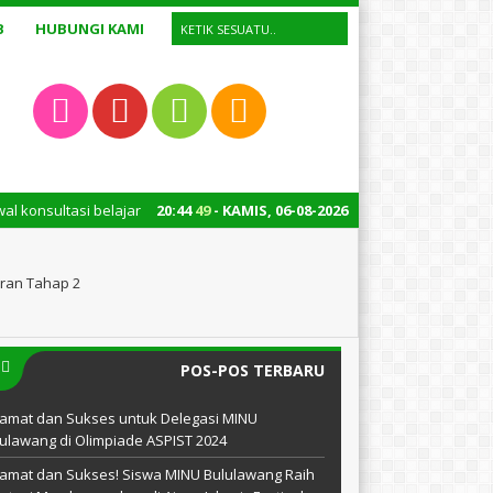
B
HUBUNGI KAMI
elajar
5 tahun yang lalu
20
:
44
50
- KAMIS, 06-08-2026
/ Layanan administrasi madrasah buka h
ran Tahap 2
POS-POS TERBARU
amat dan Sukses untuk Delegasi MINU
ulawang di Olimpiade ASPIST 2024
amat dan Sukses! Siswa MINU Bululawang Raih