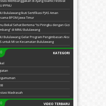
stasi Membanggakan di Ajang Islamic Festival
NU IPPNU
U Bululawang Ikuti Sertifikasi PJAS Aman
rsama BPOM Jawa Timur
u Bekal Sehat Bertema “Isi Piringku dengan Gizi
mbang” di MINU Bululawang
NU Bululawang Gelar Program Pengimbasan Aksi
S untuk MI se-Kecamatan Bululawang
KATEGORI
ikel
iatan
ngumuman
DB
estasi Madrasah
VIDEO TERBARU