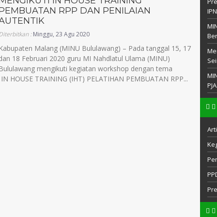
MENGIKUTI IN HOUSE TRAINING
Pre
PEMBUATAN RPP DAN PENILAIAN
IP
AUTENTIK
MIN
Diterbitkan :
Minggu, 23 Agu 2020
Be
Kabupaten Malang (MINU Bululawang) – Pada tanggal 15, 17
Men
dan 18 Februari 2020 guru MI Nahdlatul Ulama (MINU)
Sei
Bululawang mengikuti kegiatan workshop dengan tema
MI
N HOUSE TRAINING (IHT) PELATIHAN PEMBUATAN RPP...
PJA
Art
Keg
Pe
PP
Pr