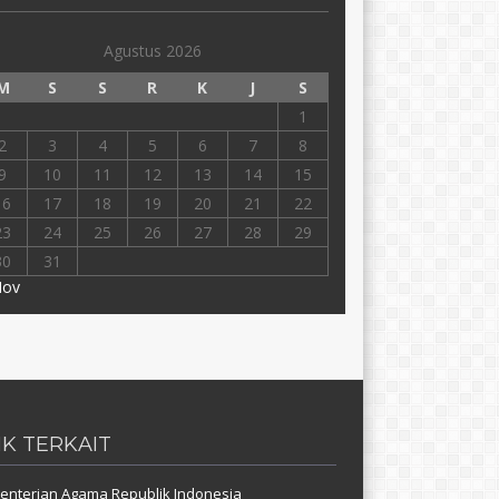
Agustus 2026
M
S
S
R
K
J
S
1
2
3
4
5
6
7
8
9
10
11
12
13
14
15
16
17
18
19
20
21
22
23
24
25
26
27
28
29
30
31
Nov
NK TERKAIT
nterian Agama Republik Indonesia