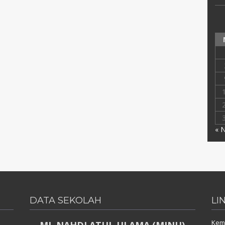
« 
DATA SEKOLAH
LI
Keme
MI. NAHDLATUL ULAMA (MINU)