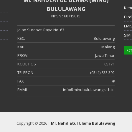
Kem
BULULAWANG
NPSN : 60715015
Dire
EMI
Jalan Suropati Raya No. 63
SIM
KEC.
Bululawang
KAB.
Malang
PROV.
Jawa Timur
KODE POS
65171
TELEPON
(0341) 833 392
FAX
#
EMAIL
info@minubululawang.sch.id
Copyright © 2026 |
MI. Nahdlatul Ulama Bululawang