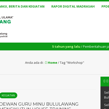
MASI, BERITA DAN KEGIATAN
RAPOR DIGITAL MADRASAH
PPD
5 tahun yang lalu
/ Pemberitahuan jadwal konsul
Anda ada di :
Home
/
Tag "Workshop"
Sel
KEGIATAN
Bul
DEWAN GURU MINU BULULAWANG
Sel