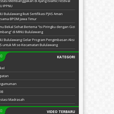
stasi Membanggakan di Ajang Islamic Festival
NU IPPNU
U Bululawang Ikuti Sertifikasi PJAS Aman
rsama BPOM Jawa Timur
u Bekal Sehat Bertema “Isi Piringku dengan Gizi
mbang” di MINU Bululawang
NU Bululawang Gelar Program Pengimbasan Aksi
S untuk MI se-Kecamatan Bululawang
KATEGORI
ikel
iatan
ngumuman
DB
estasi Madrasah
VIDEO TERBARU