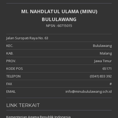
MI. NAHDLATUL ULAMA (MINU)
BULULAWANG
NPSN : 60715015
Jalan Suropati Raya No. 63
KEC.
Bululawang
KAB.
Malang
PROV.
Jawa Timur
KODE POS
65171
TELEPON
(0341) 833 392
FAX
#
EMAIL
info@minubululawang.sch.id
LINK TERKAIT
Kementerian Agama Republik Indonesia