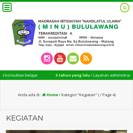
jar
5 tahun yang lalu
/ Layanan administrasi madrasah buka hari
Anda ada di :
Home
/
Kategori "Kegiatan"
( / Page 4)
KEGIATAN