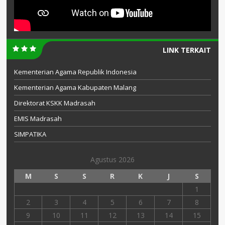
LINK TERKAIT
Kementerian Agama Republik Indonesia
Kementerian Agama Kabupaten Malang
Direktorat KSKK Madrasah
EMIS Madrasah
SIMPATIKA
Agustus 2026
M
S
S
R
K
J
S
1
2
3
4
5
6
7
8
9
10
11
12
13
14
15